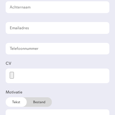
CV
Werkgevers
Motivatie
Flexi-jobbers
Tekst
Bestand
Over ons