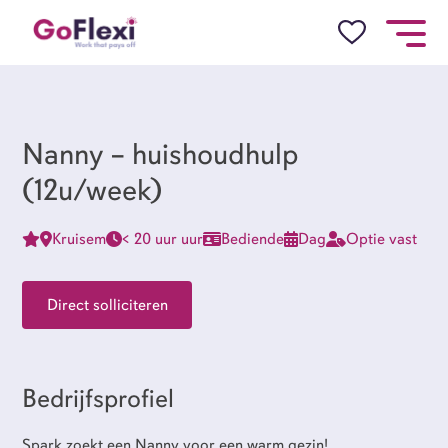
Job Alert
Naam
Nanny – huishoudhulp
(12u/week)
Kruisem
< 20 uur uur
Bediende
Dag
Optie vast
E-mail
Direct solliciteren
locatie
Bedrijfsprofiel
Spark zoekt een Nanny voor een warm gezin!