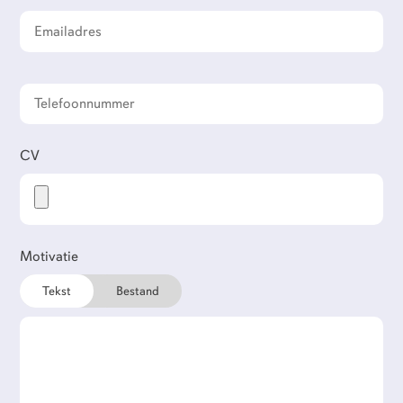
CV
Werkgevers
Motivatie
Tekst
Bestand
Flexi-jobbers
Over ons