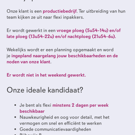
Onze klant is een
productiebedrijf
. Ter uitbreiding van hun
dienstverband
team kijken ze uit naar flexi inpakkers.
Er wordt gewerkt in een
vroege ploeg (5u54-14u) en/of
late ploeg (13u54-22u) en/of nachtploeg (21u54-6u).
category
Wekelijks wordt er een planning opgemaakt en word
je
ingepland naargelang jouw beschikbaarheden en de
noden van onze klant
.
Er wordt niet in het weekend gewerkt.
Ik ga akkoord met het
privacybeleid
Onze ideale kandidaat?
Je bent als flexi
minstens 2 dagen per week
beschikbaar
Nauwkeurigheid en oog voor detail, met het
vermogen om snel en efficiënt te werken
Goede communicatievaardigheden