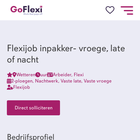
Job Alert
Naam
Flexijob inpakker- vroege, late
of nacht
Wetteren
uur
Arbeider, Flexi
E-mail
2-ploegen, Nachtwerk, Vaste late, Vaste vroege
Flexijob
Direct solliciteren
locatie
Bedrijfsprofiel