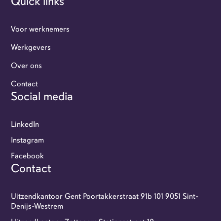
Quick links
Voor werknemers
Werkgevers
Over ons
Werkgevers
Contact
Social media
Flexi-jobbers
LinkedIn
Over ons
Instagram
Facebook
Contact
Contact
GoFlexi portaal
Uitzendkantoor Gent Poortakkerstraat 91b 101 9051 Sint-
Denijs-Westrem