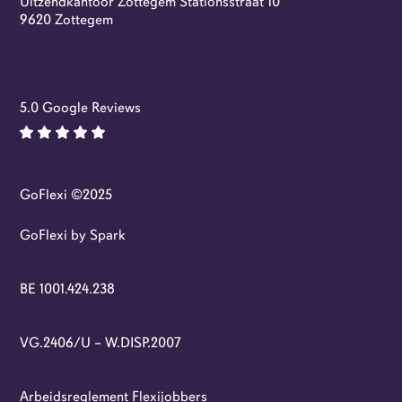
Uitzendkantoor Zottegem Stationsstraat 10
Flexi-jobs
9620 Zottegem
5.0 Google Reviews
GoFlexi ©2025
GoFlexi by Spark
BE 1001.424.238
VG.2406/U – W.DISP.2007
Arbeidsreglement Flexijobbers