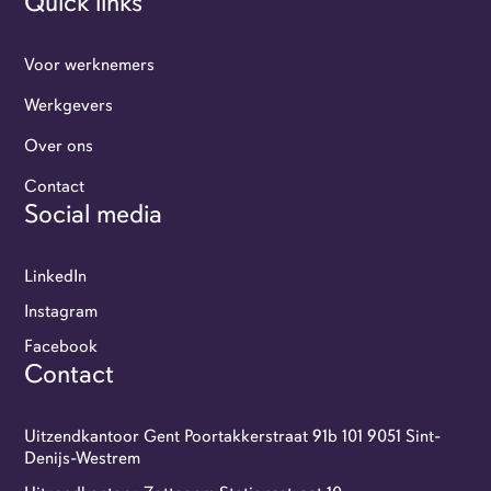
Quick links
Voor werknemers
Werkgevers
Over ons
Werkgevers
Contact
Social media
Flexi-jobbers
LinkedIn
Over ons
Instagram
Facebook
Contact
Contact
GoFlexi portaal
Uitzendkantoor Gent Poortakkerstraat 91b 101 9051 Sint-
Denijs-Westrem