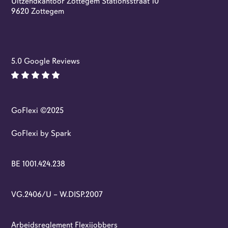
Uitzendkantoor Zottegem Stationsstraat 10
Flexi-jobs
9620 Zottegem
5.0 Google Reviews
GoFlexi ©2025
GoFlexi by Spark
BE 1001.424.238
VG.2406/U – W.DISP.2007
Arbeidsreglement Flexijobbers