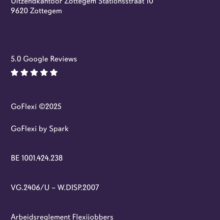
Uitzendkantoor Zottegem Stationsstraat 10
Flexi-jobs
9620 Zottegem
5.0 Google Reviews
GoFlexi ©2025
GoFlexi by Spark
BE 1001.424.238
VG.2406/U – W.DISP.2007
Arbeidsreglement Flexijobbers