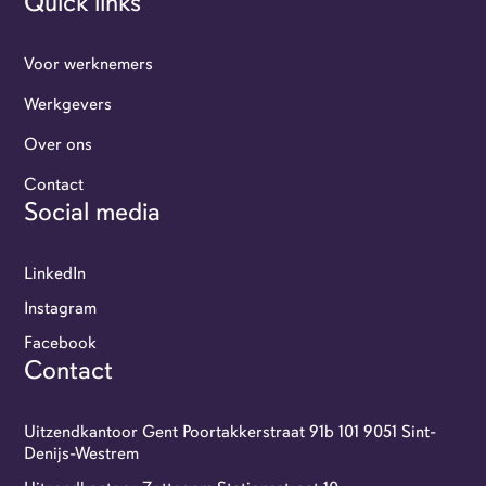
Quick links
Voor werknemers
Werkgevers
Over ons
Werkgevers
Contact
Social media
Flexi-jobbers
LinkedIn
Over ons
Instagram
Facebook
Contact
Contact
GoFlexi portaal
Uitzendkantoor Gent Poortakkerstraat 91b 101 9051 Sint-
Denijs-Westrem