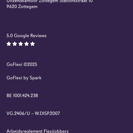
Uitzendkantoor Zottegem Stationsstraat 10
Flexi-jobs
9620 Zottegem
5.0 Google Reviews
GoFlexi ©2025
GoFlexi by Spark
BE 1001.424.238
VG.2406/U – W.DISP.2007
Arbeidsreglement Flexijobbers