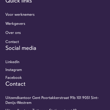
Quick links
Voor werknemers
Werkgevers
Over ons
Werkgevers
Contact
Social media
Flexi-jobbers
LinkedIn
Over ons
Instagram
Facebook
Contact
Contact
GoFlexi portaal
Uitzendkantoor Gent Poortakkerstraat 91b 101 9051 Sint-
Denijs-Westrem