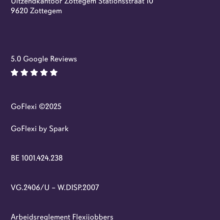
Uitzendkantoor Zottegem Stationsstraat 10
Flexi-jobs
9620 Zottegem
5.0 Google Reviews
GoFlexi ©2025
GoFlexi by Spark
BE 1001.424.238
VG.2406/U – W.DISP.2007
Arbeidsreglement Flexijobbers