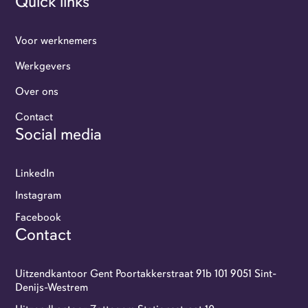
Quick links
Voor werknemers
Werkgevers
Over ons
Werkgevers
Contact
Social media
Flexi-jobbers
LinkedIn
Over ons
Instagram
Facebook
Contact
Contact
GoFlexi portaal
Uitzendkantoor Gent Poortakkerstraat 91b 101 9051 Sint-
Denijs-Westrem