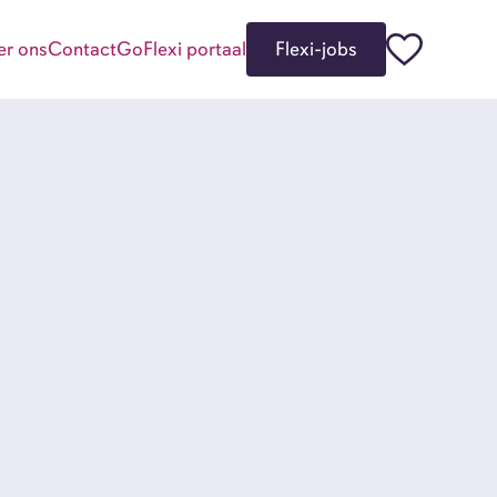
er ons
Contact
GoFlexi portaal
Flexi-jobs
kgevers
i-jobbers