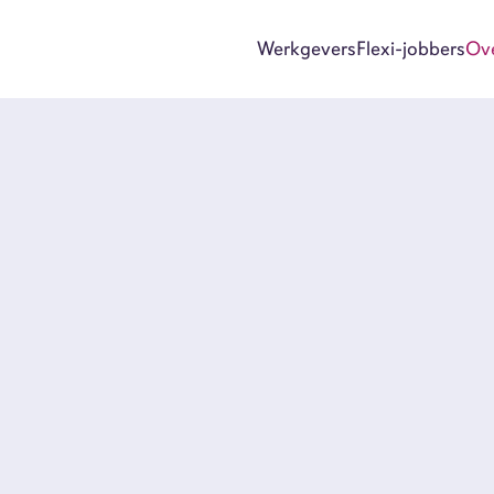
Werkgevers
Flexi-jobbers
Ov
Wer
Flex