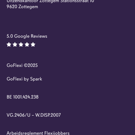
Uitzendkantoor Zottegem Stationsstraat 10
Flexi-jobs
9620 Zottegem
5.0 Google Reviews
GoFlexi ©2025
GoFlexi by Spark
BE 1001.424.238
VG.2406/U – W.DISP.2007
Arbeidsreglement Flexijobbers