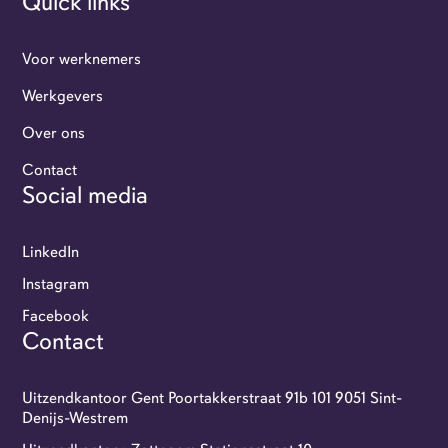
Quick links
Voor werknemers
Werkgevers
Over ons
Werkgevers
Contact
Social media
Flexi-jobbers
LinkedIn
Over ons
Instagram
Facebook
Contact
Contact
GoFlexi portaal
Uitzendkantoor Gent Poortakkerstraat 91b 101 9051 Sint-
Denijs-Westrem