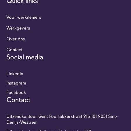
Quick links
Voor werknemers
Werkgevers
Over ons
Werkgevers
Contact
Social media
Flexi-jobbers
LinkedIn
Over ons
Instagram
Facebook
Contact
Contact
GoFlexi portaal
Uitzendkantoor Gent Poortakkerstraat 91b 101 9051 Sint-
Denijs-Westrem