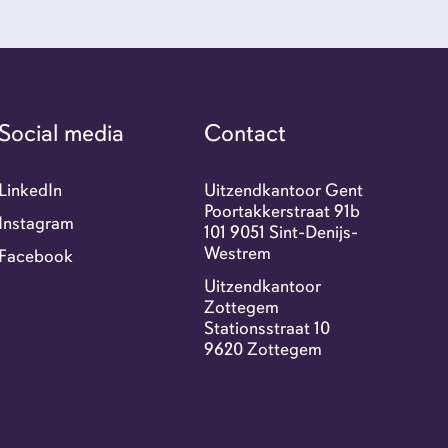
r ons
tact
Social media
Contact
exi portaal
LinkedIn
Uitzendkantoor Gent
Poortakkerstraat 91b
Instagram
101 9051 Sint-Denijs-
Westrem
Facebook
-jobs
Uitzendkantoor
Zottegem
Stationsstraat 10
9620 Zottegem