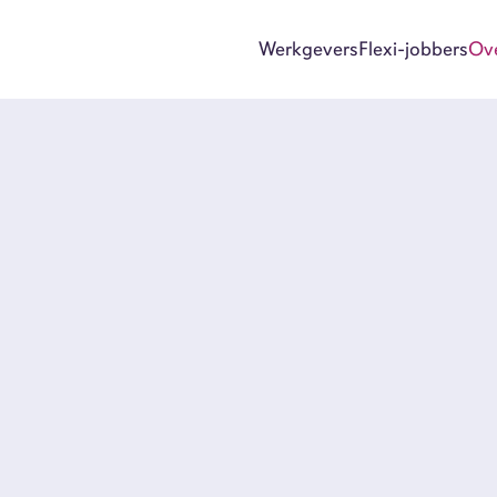
Werkgevers
Flexi-jobbers
Ov
Wer
Flex