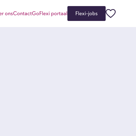
er ons
Contact
GoFlexi portaal
Flexi-jobs
kgevers
i-jobbers