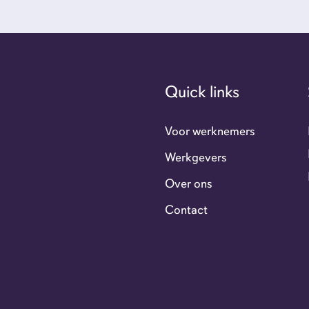
Ove
Con
Quick links
GoFl
Voor werknemers
Werkgevers
Flexi
Over ons
Contact