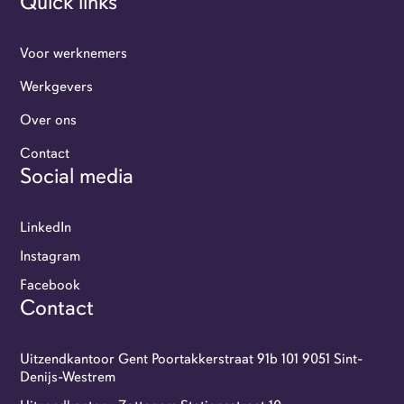
Quick links
Voor werknemers
Werkgevers
Over ons
Werkgevers
Contact
Social media
Flexi-jobbers
LinkedIn
Over ons
Instagram
Facebook
Contact
Contact
GoFlexi portaal
Uitzendkantoor Gent Poortakkerstraat 91b 101 9051 Sint-
Denijs-Westrem