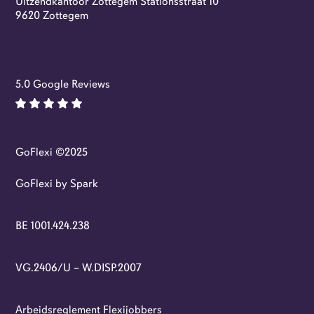
Uitzendkantoor Zottegem Stationsstraat 10
Flexi-jobs
9620 Zottegem
5.0 Google Reviews
GoFlexi ©2025
GoFlexi by Spark
BE 1001.424.238
VG.2406/U – W.DISP.2007
Arbeidsreglement Flexijobbers