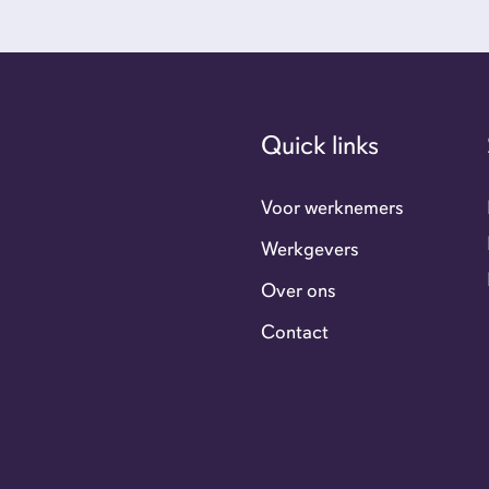
Ove
Con
Quick links
GoFl
Voor werknemers
Werkgevers
Flexi
Over ons
Contact