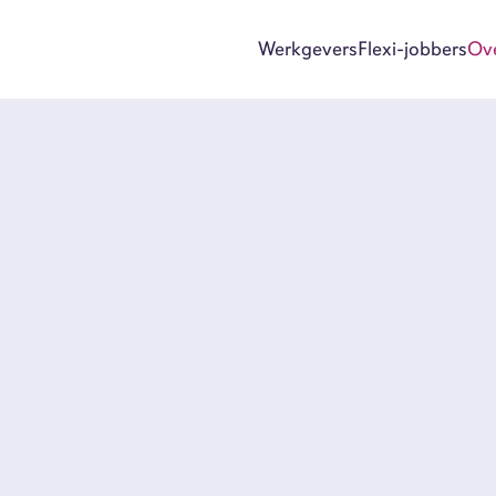
Werkgevers
Flexi-jobbers
Ov
Wer
Flex