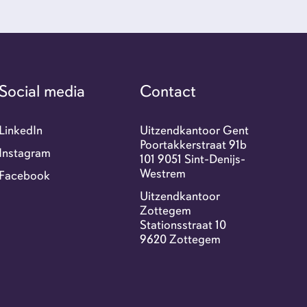
r ons
tact
Social media
Contact
exi portaal
LinkedIn
Uitzendkantoor Gent
Poortakkerstraat 91b
Instagram
101 9051 Sint-Denijs-
Westrem
Facebook
-jobs
Uitzendkantoor
Zottegem
Stationsstraat 10
9620 Zottegem