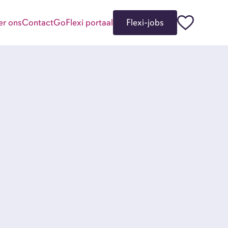
er ons
Contact
GoFlexi portaal
Flexi-jobs
kgevers
i-jobbers