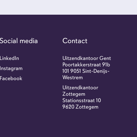
r ons
tact
Social media
Contact
exi portaal
LinkedIn
Uitzendkantoor Gent
Poortakkerstraat 91b
Instagram
101 9051 Sint-Denijs-
Westrem
Facebook
-jobs
Uitzendkantoor
Zottegem
Stationsstraat 10
9620 Zottegem