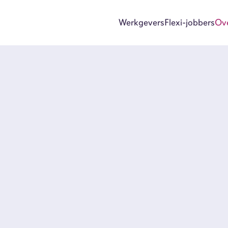
Werkgevers
Flexi-jobbers
Ov
Wer
Flex