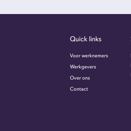
Ove
Con
Quick links
GoFl
Voor werknemers
Werkgevers
Flexi
Over ons
Contact