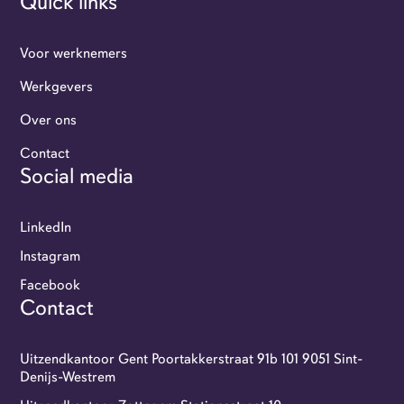
Quick links
Voor werknemers
Werkgevers
Over ons
Werkgevers
Contact
Social media
Flexi-jobbers
LinkedIn
Over ons
Instagram
Facebook
Contact
Contact
GoFlexi portaal
Uitzendkantoor Gent Poortakkerstraat 91b 101 9051 Sint-
Denijs-Westrem