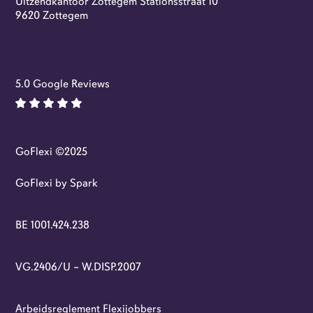
Uitzendkantoor Zottegem Stationsstraat 10
Flexi-jobs
9620 Zottegem
5.0 Google Reviews
GoFlexi ©2025
GoFlexi by Spark
BE 1001.424.238
VG.2406/U – W.DISP.2007
Arbeidsreglement Flexijobbers