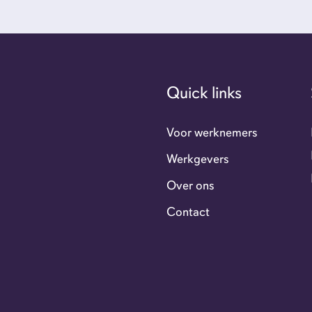
Ove
Con
Quick links
GoFl
Voor werknemers
Werkgevers
Flexi
Over ons
Contact