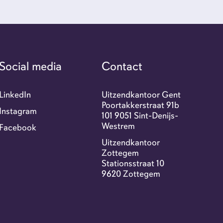
r ons
tact
Social media
Contact
exi portaal
LinkedIn
Uitzendkantoor Gent
Poortakkerstraat 91b
Instagram
101 9051 Sint-Denijs-
Westrem
Facebook
-jobs
Uitzendkantoor
Zottegem
Stationsstraat 10
9620 Zottegem