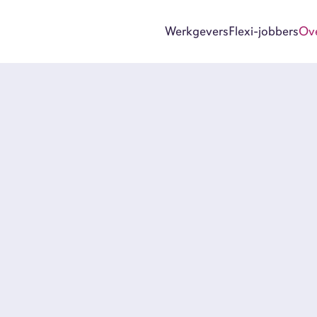
Werkgevers
Flexi-jobbers
Ov
Wer
Flex