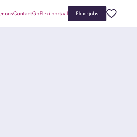
er ons
Contact
GoFlexi portaal
Flexi-jobs
kgevers
i-jobbers