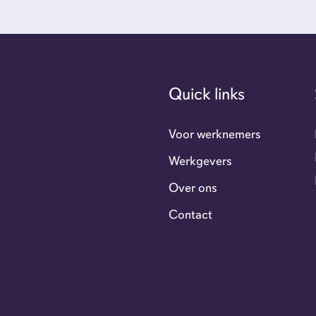
Ove
Con
Quick links
GoFl
Voor werknemers
Werkgevers
Flexi
Over ons
Contact