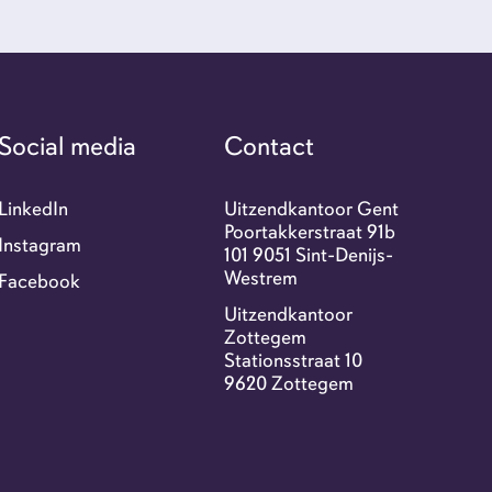
r ons
tact
Social media
Contact
exi portaal
LinkedIn
Uitzendkantoor Gent
Poortakkerstraat 91b
Instagram
101 9051 Sint-Denijs-
Westrem
Facebook
-jobs
Uitzendkantoor
Zottegem
Stationsstraat 10
9620 Zottegem