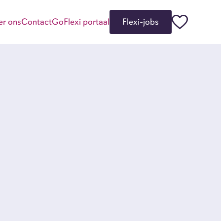
er ons
Contact
GoFlexi portaal
Flexi-jobs
kgevers
i-jobbers