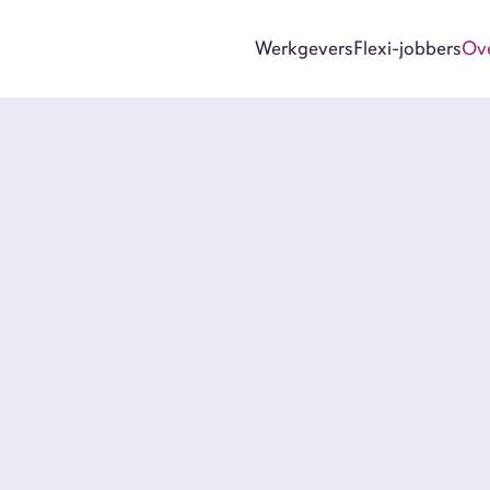
Werkgevers
Flexi-jobbers
Ov
Wer
Flex