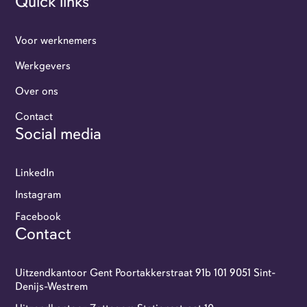
Quick links
Voor werknemers
Werkgevers
Over ons
Werkgevers
Contact
Social media
Flexi-jobbers
LinkedIn
Over ons
Instagram
Facebook
Contact
Contact
GoFlexi portaal
Uitzendkantoor Gent Poortakkerstraat 91b 101 9051 Sint-
Denijs-Westrem