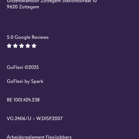
Uitzendkantoor Zottegem Stationsstraat 10
Flexi-jobs
9620 Zottegem
5.0 Google Reviews
GoFlexi ©2025
GoFlexi by Spark
BE 1001.424.238
VG.2406/U – W.DISP.2007
Arbeidsreglement Flexijobbers