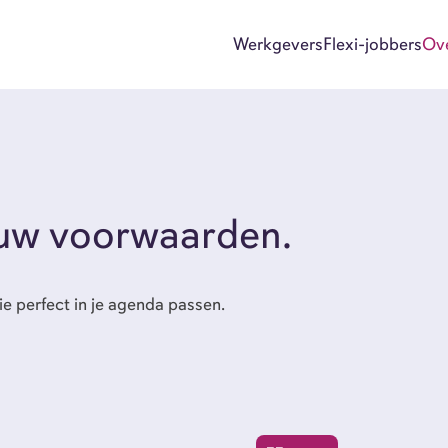
Werkgevers
Flexi-jobbers
Ov
E-mail
ouw voorwaarden.
ie perfect in je agenda passen.