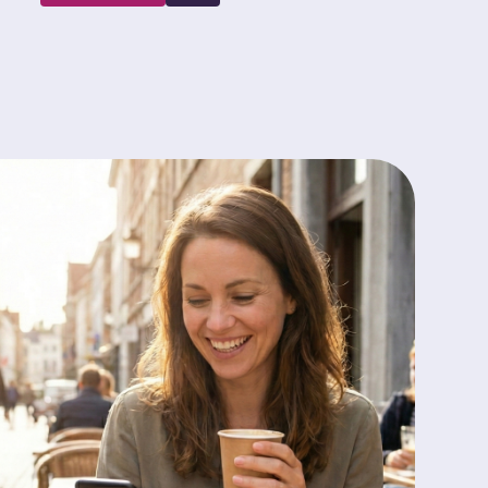
i-jobbers
r ons
tact
exi portaal
-jobs