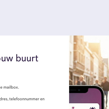
Flex
Ove
Con
jouw buurt
GoFl
je mailbox.
Flexi
ladres, telefoonnummer en