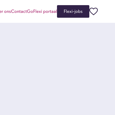
er ons
Contact
GoFlexi portaal
Flexi-jobs