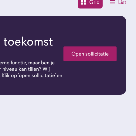
Grid
List
 toekomst
Open sollicitatie
rne functie, maar ben je
 niveau kan tillen? Wij
 Klik op ‘open sollicitatie‘ en
Wer