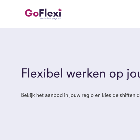
Job Alert
Naam
Flexibel werken op j
locatie
Bekijk het aanbod in jouw regio en kies de shiften d
dienstverband