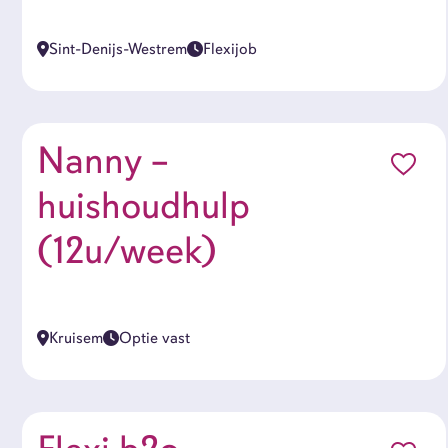
Sint-Denijs-Westrem
Flexijob
Nanny –
huishoudhulp
(12u/week)
Kruisem
Optie vast