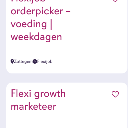
orderpicker –
voeding |
weekdagen
Zottegem
Flexijob
Flexi growth
marketeer