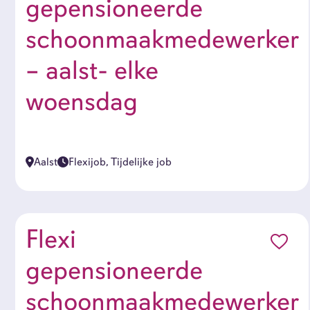
gepensioneerde
dienstverband
schoonmaakmedewerker
– aalst- elke
woensdag
category
Aalst
Flexijob, Tijdelijke job
Ik ga akkoord met het
privacybeleid
Flexi
gepensioneerde
schoonmaakmedewerker