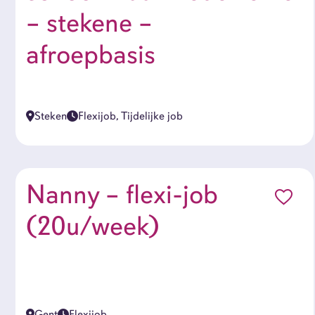
– stekene –
afroepbasis
Steken
Flexijob, Tijdelijke job
Nanny – flexi-job
(20u/week)
Gent
Flexijob